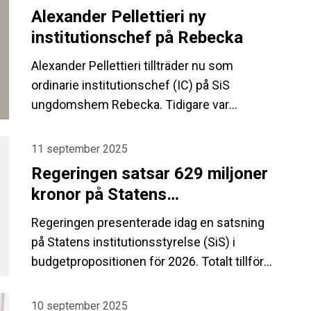
Alexander Pellettieri ny
institutionschef på Rebecka
Alexander Pellettieri tillträder nu som
ordinarie institutionschef (IC) på SiS
ungdomshem Rebecka. Tidigare var
Alexander institutionschef på SiS
ungdomshem Eknäs.
11 september 2025
Regeringen satsar 629 miljoner
kronor på Statens
institutionsstyrelse 2026
Regeringen presenterade idag en satsning
på Statens institutionsstyrelse (SiS) i
budgetpropositionen för 2026. Totalt tillförs
myndigheten 629 miljoner kronor för att
stärka vården, öka kapaciteten samt
10 september 2025