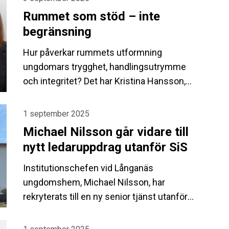
Rummet som stöd – inte
begränsning
Hur påverkar rummets utformning
ungdomars trygghet, handlingsutrymme
och integritet? Det har Kristina Hansson,
tidigare operasångerska och nu
nyexaminerad inredningsarkitekt, utforskat i
1 september 2025
sitt examensarbete – med SiS-hemmen
Michael Nilsson går vidare till
som utgångspunkt.
nytt ledaruppdrag utanför SiS
Institutionschefen vid Långanäs
ungdomshem, Michael Nilsson, har
rekryterats till en ny senior tjänst utanför
SiS. Han fortsätter att leda verksamheten
vid Långanäs fram till 31 januari 2026, under