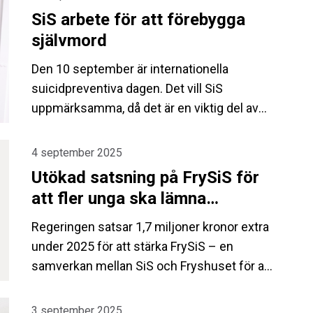
förstärka tryggheten och säkerheten.
SiS arbete för att förebygga
självmord
Den 10 september är internationella
suicidpreventiva dagen. Det vill SiS
uppmärksamma, då det är en viktig del av
myndighetens arbete.
4 september 2025
Utökad satsning på FrySiS för
att fler unga ska lämna
kriminaliteten
Regeringen satsar 1,7 miljoner kronor extra
under 2025 för att stärka FrySiS – en
samverkan mellan SiS och Fryshuset för att
minska risken för återfall i kriminalitet.
3 september 2025