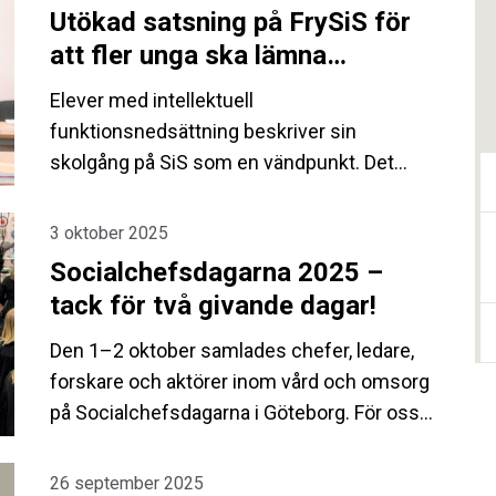
Utökad satsning på FrySiS för
att fler unga ska lämna
kriminaliteten
Elever med intellektuell
funktionsnedsättning beskriver sin
skolgång på SiS som en vändpunkt. Det
visar de första lärdomarna i ett pågående
forskningsprojekt.
3 oktober 2025
Socialchefsdagarna 2025 –
tack för två givande dagar!
Den 1–2 oktober samlades chefer, ledare,
forskare och aktörer inom vård och omsorg
på Socialchefsdagarna i Göteborg. För oss
på SiS blev det två dagar fyllda av
intressanta möten och viktiga samtal.
26 september 2025