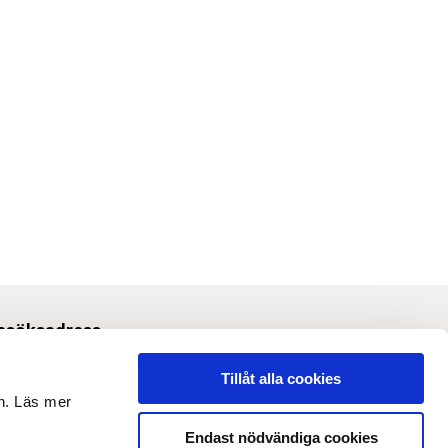
esöksadress
Svetsarvägen 10, Solna
Tillåt alla cookies
en. Läs mer
m webbplatsen
Endast nödvändiga cookies