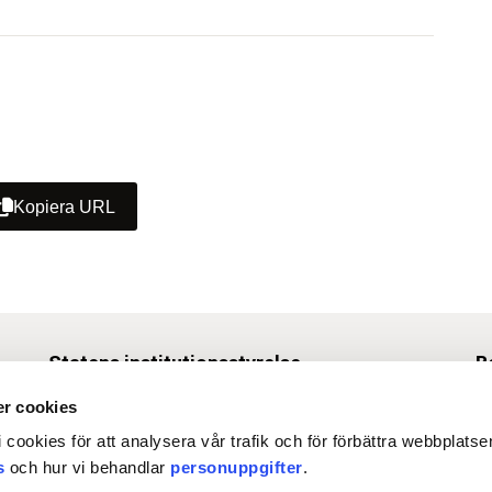
myndighetens lokalförsörjningsfrågor.
Kopiera URL
Statens institutionsstyrelse
B
Box 1062, 171 22 Solna
r cookies
Tel
010-453 40 00
 cookies för att analysera vår trafik och för förbättra webbplats
Fax 010-453 40 50
s
och hur vi behandlar
personuppgifter
.
O