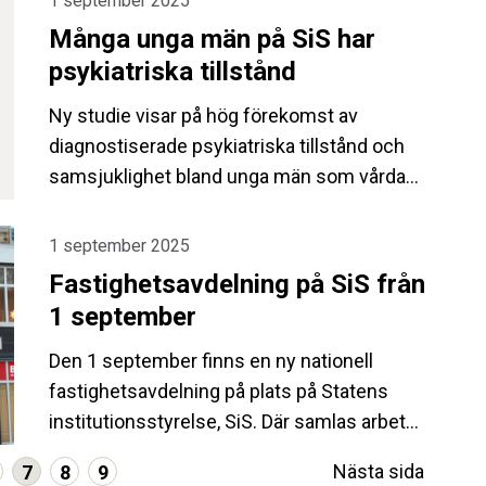
1 september 2025
tiden som rekryteringen av en ny
Många unga män på SiS har
institutionschef pågår.
psykiatriska tillstånd
Ny studie visar på hög förekomst av
diagnostiserade psykiatriska tillstånd och
samsjuklighet bland unga män som vårdas
enligt LVU eller LSU.
1 september 2025
Fastighetsavdelning på SiS från
1 september
Den 1 september finns en ny nationell
fastighetsavdelning på plats på Statens
institutionsstyrelse, SiS. Där samlas arbetet
med lokaler och fastighetsprojekt för ett
Nästa sida
7
8
9
mer samordnat och hållbart arbete med