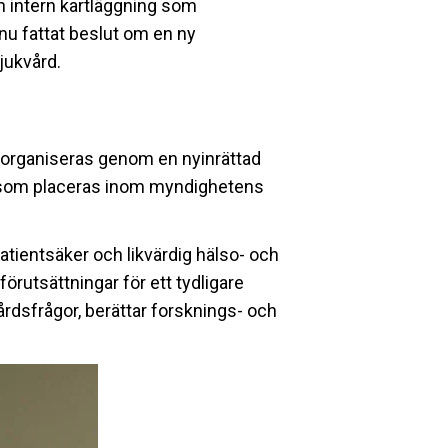
en intern kartläggning som
nu fattat beslut om en ny
jukvård.
 organiseras genom en nyinrättad
d, som placeras inom myndighetens
atientsäker och likvärdig hälso- och
örutsättningar för ett tydligare
årdsfrågor, berättar forsknings- och