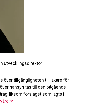
ch utvecklings
direktör
över tillgängligheten till läkare för
höver hänsyn tas till den pågående
ag, liksom förslaget som lagts i
 vård
.