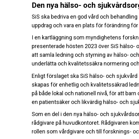
Den nya hälso- och sjukvårdsor
SiS ska bedriva en god vård och behandling
uppdrag och vara en plats för förändring för
I en kartläggning som myndighetens forskn
presenterade hösten 2023 över SiS hälso- 
att samla ledning och styrning av hälso- oc
underlätta och kvalitetssäkra normering och
Enligt förslaget ska SiS hälso- och sjukvård
skapas för enhetlig och kvalitetssäkrad le
på både lokal och nationell nivå, för att bar
en patientsäker och likvärdig hälso- och sju
Som en del i den nya hälso- och sjukvårdso
rådgivare på huvudkontoret. Rådgivaren komm
rollen som vårdgivare och till forsknings- o