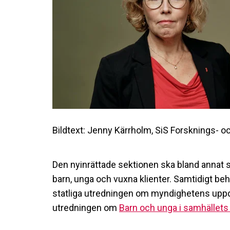
Bildtext: Jenny Kärrholm, SiS Forsknings- o
Den nyinrättade sektionen ska bland annat se 
barn, unga och vuxna klienter. Samtidigt be
statliga utredningen om myndighetens uppdr
utredningen om
Barn och unga i samhällets