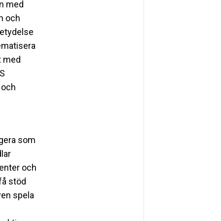
en med
en och
etydelse
lematisera
et med
iS
s och
ngera som
lar
ienter och
få stöd
även spela