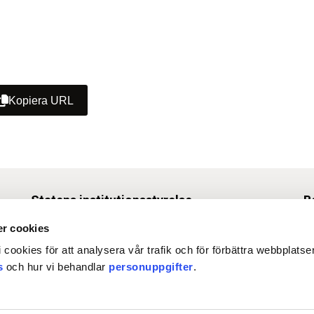
Kopiera URL
Statens institutionsstyrelse
B
Box 1062, 171 22 Solna
r cookies
Tel
010-453 40 00
 cookies för att analysera vår trafik och för förbättra webbplats
Fax 010-453 40 50
s
och hur vi behandlar
personuppgifter
.
O
registrator@stat-inst.se
›
Org.nr. 202100-4508
›