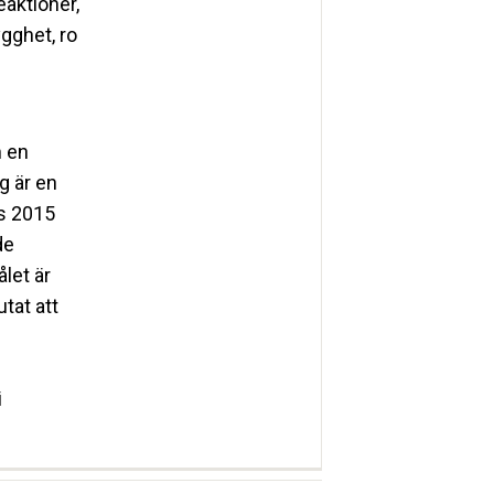
eaktioner,
gghet, ro
m en
g är en
es 2015
de
let är
utat att
i