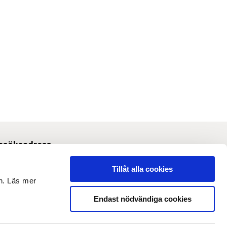
esöksadress
Svetsarvägen 10, Solna
Tillåt alla cookies
en. Läs mer
m webbplatsen
Endast nödvändiga cookies
 Om webbplatsen
 Tillgänglighet och anpassning