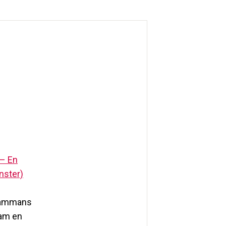
– En
önster)
llsammans
ram en