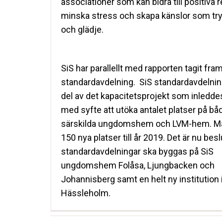
associationer som kan bidra till positiva r
minska stress och skapa känslor som try
och glädje.
SiS har parallellt med rapporten tagit fra
standardavdelning. SiS standardavdelnin
del av det kapacitetsprojekt som inledd
med syfte att utöka antalet platser på bå
särskilda ungdomshem och LVM-hem. Må
150 nya platser till år 2019. Det är nu besl
standardavdelningar ska byggas på SiS
ungdomshem Folåsa, Ljungbacken och
Johannisberg samt en helt ny institution 
Hässleholm.