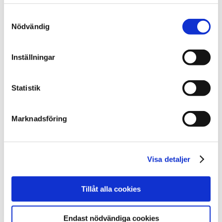
fick under placeringen. I denna
Samtyckesval
tabellsammanställning redovisas hur
Nödvändig
intervjuade klienter som blivit utskrivna från
SiS under 2020 upplevde tiden på LVM-
Inställningar
hemmet.
Tabellsammanställningen är framtagen vid
Statistik
avdelningen för utveckling av vård och
behandling.
Marknadsföring
Sidan uppdaterad
måndag 28 november 2022
Visa detaljer
Dela sidan med andra
Tillåt alla cookies
Facebook
X
E-post
Endast nödvändiga cookies