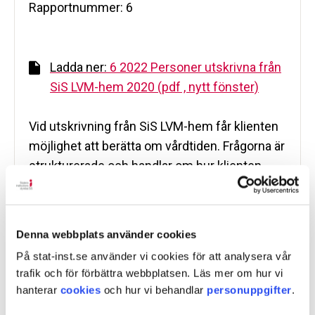
Rapportnummer: 6
Ladda ner:
6 2022 Personer utskrivna från
SiS LVM-hem 2020 (pdf , nytt fönster)
Vid utskrivning från SiS LVM-hem får klienten
möjlighet att berätta om vårdtiden. Frågorna är
strukturerade och handlar om hur klienten
upplevt tiden på LVM-hemmet; vad som har
varit bra och dåligt, vad som har förändrats
och hur den fortsatta planeringen ser ut direkt
Denna webbplats använder cookies
efter utskrivning från SiS. Syftet med denna
På stat-inst.se använder vi cookies för att analysera vår
tabellsammanställning är att ge en
trafik och för förbättra webbplatsen. Läs mer om hur vi
övergripande bild av hur klienterna upplevde
hanterar
cookies
och hur vi behandlar
personuppgifter
.
LVM-placeringen och den hjälp och stöd de