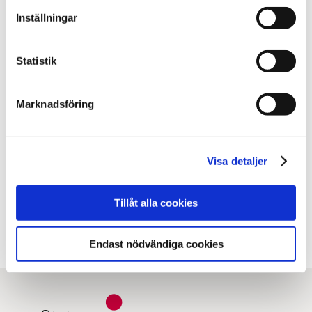
Inställningar
Statistik
Sidan uppdaterad
tisdag 29 oktober 2019
Marknadsföring
Dela sidan med andra
Visa detaljer
Facebook
X
E-post
Kopiera URL
Tillåt alla cookies
Endast nödvändiga cookies