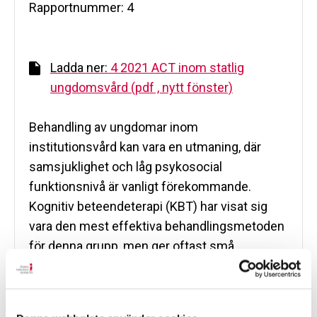
Rapportnummer: 4
Ladda ner:
4 2021 ACT inom statlig
ungdomsvård (pdf , nytt fönster)
Behandling av ungdomar inom
institutionsvård kan vara en utmaning, där
samsjuklighet och låg psykosocial
funktionsnivå är vanligt förekommande.
Kognitiv beteendeterapi (KBT) har visat sig
vara den mest effektiva behandlingsmetoden
för denna grupp, men ger oftast små
förbättringar. Därför finns det utrymme och
potential för att utveckla nya och effektivare
behandlingsmetoder. Acceptance and