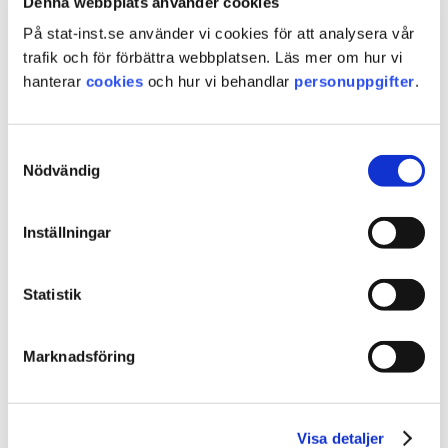
Denna webbplats använder cookies
Commitment Therapy (ACT) skulle kunna vara
På stat-inst.se använder vi cookies för att analysera vår
en sådan metod.
trafik och för förbättra webbplatsen. Läs mer om hur vi
Syftet med föreliggande studie var att testa
hanterar
cookies
och hur vi behandlar
personuppgifter
.
om det gick att genomföra en ACT-
gruppintervention för ungdomar som
tvångsvårdas och undersöka vilka eventuella
Samtyckesval
Nödvändig
effekter behandlingen har.
Inställningar
Statistik
Marknadsföring
Visa detaljer