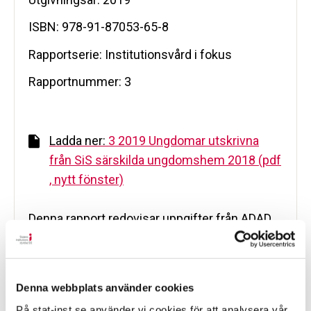
ISBN: 978-91-87053-65-8
Rapportserie: Institutionsvård i fokus
Rapportnummer: 3
Ladda ner:
3 2019 Ungdomar utskrivna
från SiS särskilda ungdomshem 2018 (pdf
, nytt fönster)
Denna rapport redovisar uppgifter från ADAD
utskrivningsintervjuer, som görs i samband
med att ungdomarna skrivs ut eller friges från
ett av SiS särskilda ungdomshem.
Denna webbplats använder cookies
Intervjuerna syftar till att ge ungdomarna en
På stat-inst.se använder vi cookies för att analysera vår